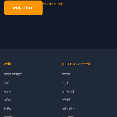
সব বোনাস দেখুন
এখনই দাবি করুন
গেমিং
JEETBUZZ সম্পর্কে
লাইভ ক্যাসিনো
সম্পর্কে
স্লট
পেমেন্ট
ক্র্যাশ
গোপনীয়তা
টেবিল
শর্তাবলী
ফিশিং
দায়িত্বশীল