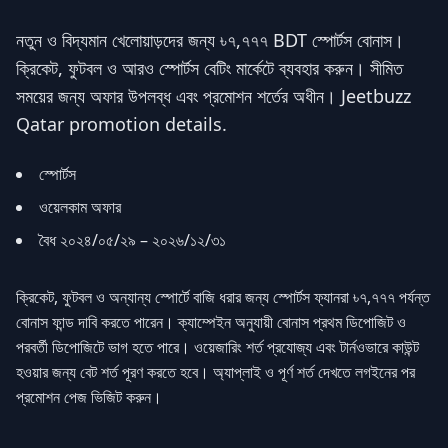
নতুন ও বিদ্যমান খেলোয়াড়দের জন্য ৳৭,৭৭৭ BDT স্পোর্টস বোনাস।
ক্রিকেট, ফুটবল ও আরও স্পোর্টস বেটিং মার্কেটে ব্যবহার করুন। সীমিত
সময়ের জন্য অফার উপলব্ধ এবং প্রমোশন শর্তের অধীন। Jeetbuzz
Qatar promotion details.
স্পোর্টস
ওয়েলকাম অফার
বৈধ ২০২৪/০৫/২৯ – ২০২৬/১২/৩১
ক্রিকেট, ফুটবল ও অন্যান্য স্পোর্টে বাজি ধরার জন্য স্পোর্টস ফ্যানরা ৳৭,৭৭৭ পর্যন্ত
বোনাস ফান্ড দাবি করতে পারেন। ক্যাম্পেইন অনুযায়ী বোনাস প্রথম ডিপোজিট ও
পরবর্তী ডিপোজিটে ভাগ হতে পারে। ওয়েজারিং শর্ত প্রযোজ্য এবং টার্নওভারে কাউন্ট
হওয়ার জন্য বেট শর্ত পূরণ করতে হবে। অ্যাপ্লাই ও পূর্ণ শর্ত দেখতে লগইনের পর
প্রমোশন পেজ ভিজিট করুন।