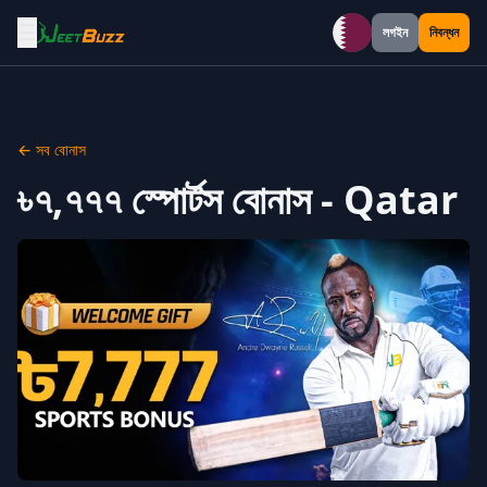
☰
লগইন
নিবন্ধন
Qatar
← সব বোনাস
৳৭,৭৭৭ স্পোর্টস বোনাস - Qatar