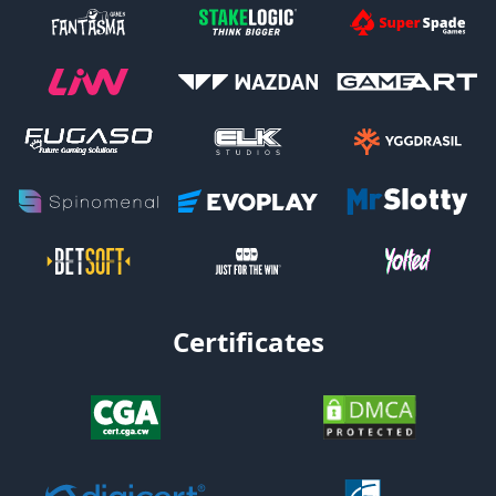
Certificates