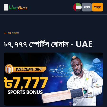
☰
লগইন
নিবন্ধন
UAE
← সব বোনাস
৳৭,৭৭৭ স্পোর্টস বোনাস - UAE