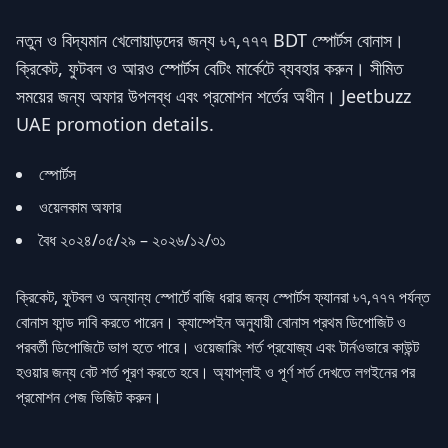
নতুন ও বিদ্যমান খেলোয়াড়দের জন্য ৳৭,৭৭৭ BDT স্পোর্টস বোনাস।
ক্রিকেট, ফুটবল ও আরও স্পোর্টস বেটিং মার্কেটে ব্যবহার করুন। সীমিত
সময়ের জন্য অফার উপলব্ধ এবং প্রমোশন শর্তের অধীন। Jeetbuzz
UAE promotion details.
স্পোর্টস
ওয়েলকাম অফার
বৈধ ২০২৪/০৫/২৯ – ২০২৬/১২/৩১
ক্রিকেট, ফুটবল ও অন্যান্য স্পোর্টে বাজি ধরার জন্য স্পোর্টস ফ্যানরা ৳৭,৭৭৭ পর্যন্ত
বোনাস ফান্ড দাবি করতে পারেন। ক্যাম্পেইন অনুযায়ী বোনাস প্রথম ডিপোজিট ও
পরবর্তী ডিপোজিটে ভাগ হতে পারে। ওয়েজারিং শর্ত প্রযোজ্য এবং টার্নওভারে কাউন্ট
হওয়ার জন্য বেট শর্ত পূরণ করতে হবে। অ্যাপ্লাই ও পূর্ণ শর্ত দেখতে লগইনের পর
প্রমোশন পেজ ভিজিট করুন।