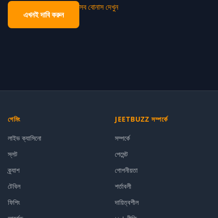
সব বোনাস দেখুন
এখনই দাবি করুন
গেমিং
JEETBUZZ সম্পর্কে
লাইভ ক্যাসিনো
সম্পর্কে
স্লট
পেমেন্ট
ক্র্যাশ
গোপনীয়তা
টেবিল
শর্তাবলী
ফিশিং
দায়িত্বশীল