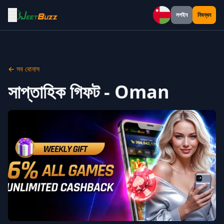
☰
লগইন
নিবন্ধন
Oman
← সব বোনাস
সাপ্তাহিক গিফট - Oman