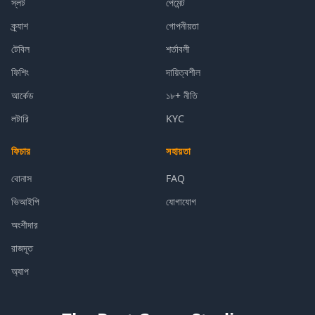
স্লট
পেমেন্ট
ক্র্যাশ
গোপনীয়তা
টেবিল
শর্তাবলী
ফিশিং
দায়িত্বশীল
আর্কেড
১৮+ নীতি
লটারি
KYC
ফিচার
সহায়তা
বোনাস
FAQ
ভিআইপি
যোগাযোগ
অংশীদার
রাজদূত
অ্যাপ