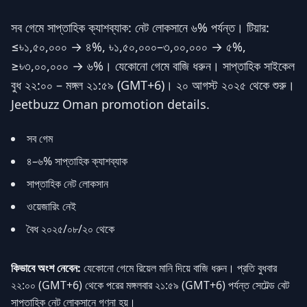
সব গেমে সাপ্তাহিক ক্যাশব্যাক: নেট লোকসানে ৬% পর্যন্ত। টিয়ার:
≤৳১,৫০,০০০ → ৪%, ৳১,৫০,০০০–৩,০০,০০০ → ৫%,
≥৳৩,০০,০০০ → ৬%। যেকোনো গেমে বাজি ধরুন। সাপ্তাহিক সাইকেল
বুধ ২২:০০ – মঙ্গল ২১:৫৯ (GMT+6)। ২০ আগস্ট ২০২৫ থেকে শুরু।
Jeetbuzz Oman promotion details.
সব গেম
৪–৬% সাপ্তাহিক ক্যাশব্যাক
সাপ্তাহিক নেট লোকসান
ওয়েজারিং নেই
বৈধ ২০২৫/০৮/২০ থেকে
কিভাবে অংশ নেবেন:
যেকোনো গেমে রিয়েল মানি দিয়ে বাজি ধরুন। প্রতি বুধবার
২২:০০ (GMT+6) থেকে পরের মঙ্গলবার ২১:৫৯ (GMT+6) পর্যন্ত সেটেল্ড বেট
সাপ্তাহিক নেট লোকসানে গণনা হয়।