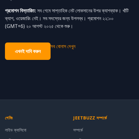
প্রমোশন বিস্তারিত:
সব গেমে সাপ্তাহিক নেট লোকসানের উপর ক্যাশব্যাক। খাঁটি
ক্যাশ, ওয়েজারিং নেই। সব সদস্যের জন্য উপলব্ধ। প্রমোশন ২২:০০
(GMT+6) ২০ আগস্ট ২০২৫ থেকে শুরু।
সব বোনাস দেখুন
এখনই দাবি করুন
গেমিং
JEETBUZZ সম্পর্কে
লাইভ ক্যাসিনো
সম্পর্কে