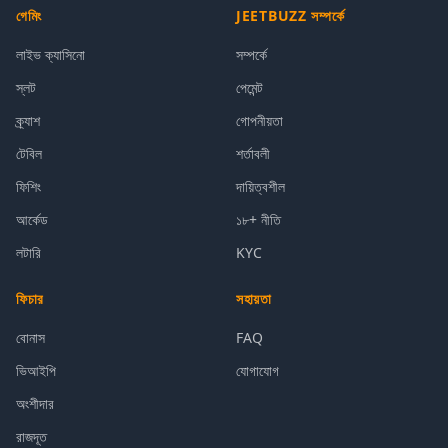
গেমিং
JEETBUZZ সম্পর্কে
লাইভ ক্যাসিনো
সম্পর্কে
স্লট
পেমেন্ট
ক্র্যাশ
গোপনীয়তা
টেবিল
শর্তাবলী
ফিশিং
দায়িত্বশীল
আর্কেড
১৮+ নীতি
লটারি
KYC
ফিচার
সহায়তা
বোনাস
FAQ
ভিআইপি
যোগাযোগ
অংশীদার
রাজদূত