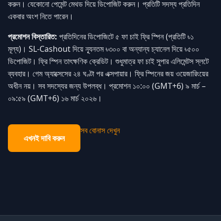
করুন। যেকোনো পেমেন্ট মেথড দিয়ে ডিপোজিট করুন। প্রতিটি সদস্য প্রতিদিন
একবার অংশ নিতে পারেন।
প্রমোশন বিস্তারিত:
প্রতিদিনের ডিপোজিটে ৫ ফা চাই ফ্রি স্পিন (প্রতিটি ৳১
মূল্য)। SL-Cashout দিয়ে ন্যূনতম ৳৩০০ বা অন্যান্য চ্যানেল দিয়ে ৳৫০০
ডিপোজিট। ফ্রি স্পিন তাৎক্ষণিক ক্রেডিট। শুধুমাত্র ফা চাই সুপার এলিমেন্টস স্লটে
ব্যবহার। গেম অ্যাক্সেসের ২৪ ঘণ্টা পর এক্সপায়ার। ফ্রি স্পিনের জয় ওয়েজারিংয়ের
অধীন নয়। সব সদস্যের জন্য উপলব্ধ। প্রমোশন ১০:০০ (GMT+6) ৯ মার্চ –
০৯:৫৯ (GMT+6) ১৬ মার্চ ২০২৬।
সব বোনাস দেখুন
এখনই দাবি করুন