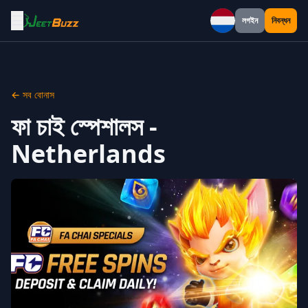
☰
লগইন
নিবন্ধন
Netherlands
← সব বোনাস
ফা চাই স্পেশালস -
Netherlands