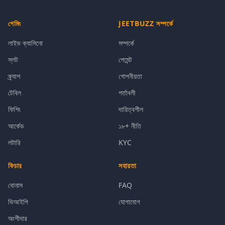
গেমিং
JEETBUZZ সম্পর্কে
লাইভ ক্যাসিনো
সম্পর্কে
স্লট
পেমেন্ট
ক্র্যাশ
গোপনীয়তা
টেবিল
শর্তাবলী
ফিশিং
দায়িত্বশীল
আর্কেড
১৮+ নীতি
লটারি
KYC
ফিচার
সহায়তা
বোনাস
FAQ
ভিআইপি
যোগাযোগ
অংশীদার