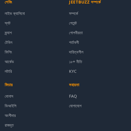
গেমিং
JEETBUZZ সম্পর্কে
লাইভ ক্যাসিনো
সম্পর্কে
স্লট
পেমেন্ট
ক্র্যাশ
গোপনীয়তা
টেবিল
শর্তাবলী
ফিশিং
দায়িত্বশীল
আর্কেড
১৮+ নীতি
লটারি
KYC
ফিচার
সহায়তা
বোনাস
FAQ
ভিআইপি
যোগাযোগ
অংশীদার
রাজদূত