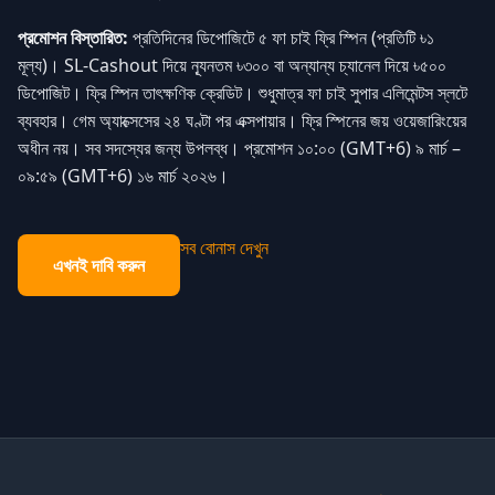
প্রমোশন বিস্তারিত:
প্রতিদিনের ডিপোজিটে ৫ ফা চাই ফ্রি স্পিন (প্রতিটি ৳১
মূল্য)। SL-Cashout দিয়ে ন্যূনতম ৳৩০০ বা অন্যান্য চ্যানেল দিয়ে ৳৫০০
ডিপোজিট। ফ্রি স্পিন তাৎক্ষণিক ক্রেডিট। শুধুমাত্র ফা চাই সুপার এলিমেন্টস স্লটে
ব্যবহার। গেম অ্যাক্সেসের ২৪ ঘণ্টা পর এক্সপায়ার। ফ্রি স্পিনের জয় ওয়েজারিংয়ের
অধীন নয়। সব সদস্যের জন্য উপলব্ধ। প্রমোশন ১০:০০ (GMT+6) ৯ মার্চ –
০৯:৫৯ (GMT+6) ১৬ মার্চ ২০২৬।
সব বোনাস দেখুন
এখনই দাবি করুন