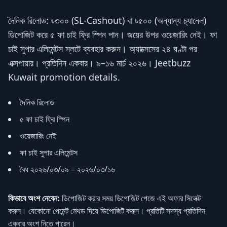
দৈনিক রিলোড: ৳৩০০ (SL-Cashout) বা ৳৫০০ (অন্যান্য চ্যানেল)
ডিপোজিট করে ৫ ফা চাই ফ্রি স্পিন পান। জয়ের উপর ওয়েজারিং নেই। ফা
চাই সুপার এলিমেন্টস স্লটে ব্যবহার করুন। অ্যাক্সেসের ২৪ ঘণ্টা পর
এক্সপায়ার। প্রতিদিন একবার। ৯–১৬ মার্চ ২০২৬। Jeetbuzz
Kuwait promotion details.
দৈনিক রিলোড
৫ ফা চাই ফ্রি স্পিন
ওয়েজারিং নেই
ফা চাই সুপার এলিমেন্টস
বৈধ ২০২৬/০৩/০৯ – ২০২৬/০৩/১৬
কিভাবে অংশ নেবেন:
ডিপোজিট করার সময় ডিপোজিট পেজে এই অফার সিলেক্ট
করুন। যেকোনো পেমেন্ট মেথড দিয়ে ডিপোজিট করুন। প্রতিটি সদস্য প্রতিদিন
একবার অংশ নিতে পারেন।