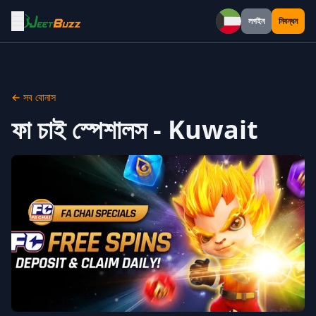
☰
লগইন
নিবন্ধন
Kuwait
← সব বোনাস
ফা চাই স্পেশালস - Kuwait