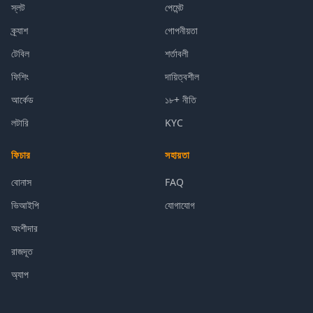
স্লট
পেমেন্ট
ক্র্যাশ
গোপনীয়তা
টেবিল
শর্তাবলী
ফিশিং
দায়িত্বশীল
আর্কেড
১৮+ নীতি
লটারি
KYC
ফিচার
সহায়তা
বোনাস
FAQ
ভিআইপি
যোগাযোগ
অংশীদার
রাজদূত
অ্যাপ