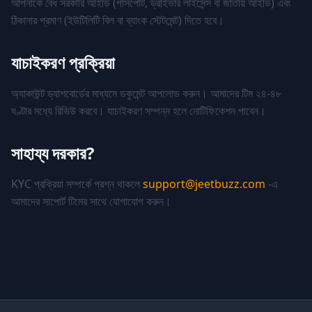
আপনাকে বৈধ সরকারি আইডি (পাসপোর্ট, ড্রাইভার লাইসেন্স বা জাতীয় আইডি) এবং
ঠিকানার প্রমাণ (ইউটিলিটি বিল বা ব্যাংক স্টেটমেন্ট) দিতে হবে।
যাচাইকরণ প্রক্রিয়া
অ্যাকাউন্ট ড্যাশবোর্ডের মাধ্যমে ডকুমেন্ট আপলোড করুন। আমাদের টিম ২৪-৪৮
ঘণ্টার মধ্যে রিভিউ করবে। যাচাইকরণ সম্পন্ন হলে নোটিফিকেশন পাবেন।
সাহায্য দরকার?
KYC প্রক্রিয়া সম্পর্কে প্রশ্ন থাকলে
support@jeetbuzz.com
-এ
আমাদের সাপোর্ট টিমের সাথে যোগাযোগ করুন।