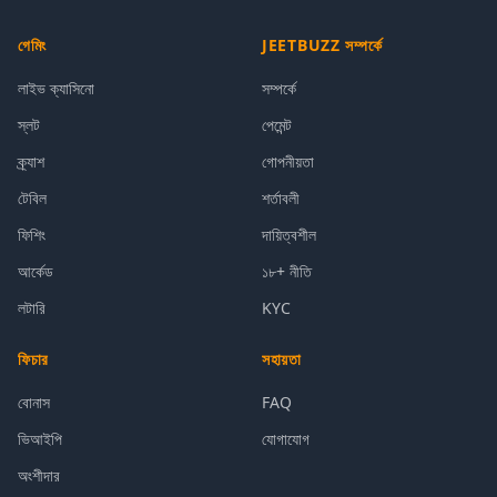
গেমিং
JEETBUZZ সম্পর্কে
লাইভ ক্যাসিনো
সম্পর্কে
স্লট
পেমেন্ট
ক্র্যাশ
গোপনীয়তা
টেবিল
শর্তাবলী
ফিশিং
দায়িত্বশীল
আর্কেড
১৮+ নীতি
লটারি
KYC
ফিচার
সহায়তা
বোনাস
FAQ
ভিআইপি
যোগাযোগ
অংশীদার