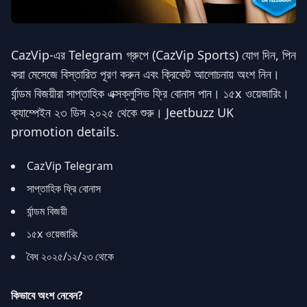
CazVip-এর Telegram গ্রুপে (CazVip Sports) যোগ দিন, পিন
করা মেসেজে বিস্তারিত পূরণ করুন এবং ক্রিকেট আলোচনায় অংশ নিন।
র্যান্ডম বিজয়ীরা সাপ্তাহিক এক্সক্লুসিভ ফ্রি বোনাস পান। ১৫x ওয়েজারিং।
ক্যাম্পেইন ২৩ ডিস ২০২৫ থেকে শুরু। Jeetbuzz UK
promotion details.
CazVip Telegram
সাপ্তাহিক ফ্রি বোনাস
র্যান্ডম বিজয়ী
১৫x ওয়েজারিং
বৈধ ২০২৫/১২/২৩ থেকে
কিভাবে অংশ নেবেন?