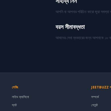
সাহায্য নিন
আপনি বা আপনার পরিচিত কারো জুয়া সমস্যা থ
বয়স সীমাবদ্ধতা
আমাদের সেবা ব্যবহারের জন্য আপনাকে ১৮ বা 
গেমিং
JEETBUZZ সম্
লাইভ ক্যাসিনো
সম্পর্কে
স্লট
পেমেন্ট