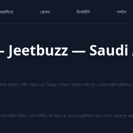
ক্যাসিনো
বোনাস
ভিআইপি
লগইন
েমিং – Jeetbuzz — Saud
 দায়বদ্ধ গেমিং প্রচার এবং নিয়ন্ত্রণে থাকতে সাহায্য করার টুল দেওয়ার প্রতিশ্রুতিবদ্ধ
লে ডিপোজিট লিমিট, সেশন লিমিট সেট করতে বা আমাদের প্ল্যাটফর্ম থেকে সেলফ-এক্সক্লুড 