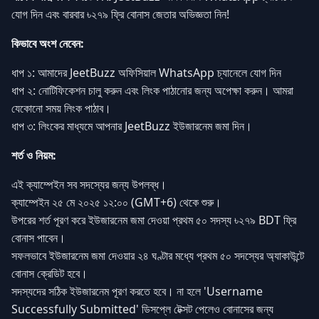
যোগ দিন এবং বারবার ৳২৭৯ ফ্রি বোনাস জেতার অভিজ্ঞতা নিন!
কিভাবে অংশ নেবেন:
ধাপ ১: আমাদের JeetBuzz অফিসিয়াল WhatsApp চ্যানেলে যোগ দিন
ধাপ ২: নোটিফিকেশন চালু করুন এবং লিংক পাঠানোর জন্য অপেক্ষা করুন। আমরা
যেকোনো সময় লিংক পাঠাব।
ধাপ ৩: লিংকের মাধ্যমে আপনার JeetBuzz ইউজারনেম জমা দিন।
শর্ত ও নিয়ম:
এই ক্যাম্পেইন সব সদস্যের জন্য উপলব্ধ।
ক্যাম্পেইন ২৫ মে ২০২৫ ১২:০০ (GMT+6) থেকে শুরু।
উপরের শর্ত পূরণ করে ইউজারনেম জমা দেওয়া প্রথম ৫০ সদস্য ৳২৭৯ BDT ফ্রি
বোনাস পাবেন।
সফলভাবে ইউজারনেম জমা দেওয়ার ২৪ ঘণ্টার মধ্যে প্রথম ৫০ সদস্যের অ্যাকাউন্টে
বোনাস ক্রেডিট হবে।
সদস্যদের সঠিক ইউজারনেম পূরণ করতে হবে। না হলে 'Username
Successfully Submitted' ডিসপ্লে টেক্সট পেলেও বোনাসের জন্য