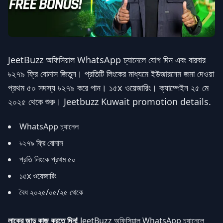
JeetBuzz অফিসিয়াল WhatsApp চ্যানেলে যোগ দিন এবং বারবার
৳২৭৯ ফ্রি বোনাস জিতুন। প্রতিটি লিংকের মাধ্যমে ইউজারনেম জমা দেওয়া
প্রথম ৫০ সদস্য ৳২৭৯ করে পান। ১৫x ওয়েজারিং। ক্যাম্পেইন ২৫ মে
২০২৫ থেকে শুরু। Jeetbuzz Kuwait promotion details.
WhatsApp চ্যানেল
৳২৭৯ ফ্রি বোনাস
প্রতি লিংকে প্রথম ৫০
১৫x ওয়েজারিং
বৈধ ২০২৫/০৫/২৫ থেকে
লাকের জাদু কাজ করতে দিন!
JeetBuzz অফিসিয়াল WhatsApp চ্যানেলে