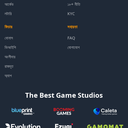
আর্কেড
১৮+ নীতি
লটারি
KYC
ফিচার
সহায়তা
বোনাস
FAQ
ভিআইপি
যোগাযোগ
অংশীদার
রাজদূত
অ্যাপ
The Best Game Studios