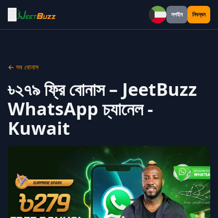
☰
লগইন
নিবন্ধন
Kuwait
← সব বোনাস
৳২৭৯ ফ্রি বোনাস – JeetBuzz
WhatsApp চ্যানেল -
Kuwait