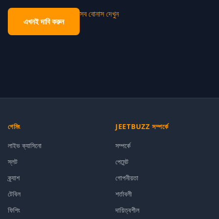
সব বোনাস দেখুন
এখনই দাবি করুন
গেমিং
JEETBUZZ সম্পর্কে
লাইভ ক্যাসিনো
সম্পর্কে
স্লট
পেমেন্ট
ক্র্যাশ
গোপনীয়তা
টেবিল
শর্তাবলী
ফিশিং
দায়িত্বশীল