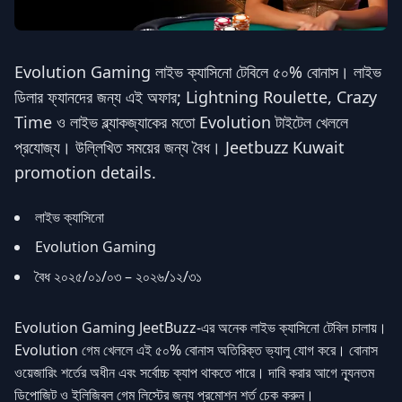
Evolution Gaming লাইভ ক্যাসিনো টেবিলে ৫০% বোনাস। লাইভ
ডিলার ফ্যানদের জন্য এই অফার; Lightning Roulette, Crazy
Time ও লাইভ ব্ল্যাকজ্যাকের মতো Evolution টাইটেল খেললে
প্রযোজ্য। উল্লিখিত সময়ের জন্য বৈধ। Jeetbuzz Kuwait
promotion details.
লাইভ ক্যাসিনো
Evolution Gaming
বৈধ ২০২৫/০১/০৩ – ২০২৬/১২/৩১
Evolution Gaming JeetBuzz-এর অনেক লাইভ ক্যাসিনো টেবিল চালায়।
Evolution গেম খেললে এই ৫০% বোনাস অতিরিক্ত ভ্যালু যোগ করে। বোনাস
ওয়েজারিং শর্তের অধীন এবং সর্বোচ্চ ক্যাপ থাকতে পারে। দাবি করার আগে ন্যূনতম
ডিপোজিট ও ইলিজিবল গেম লিস্টের জন্য প্রমোশন শর্ত চেক করুন।