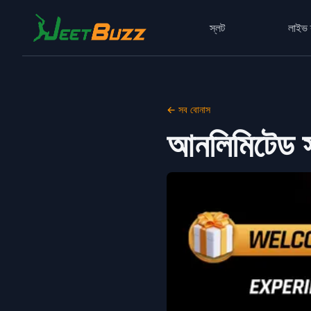
স্লট
লাইভ 
← সব বোনাস
আনলিমিটেড স