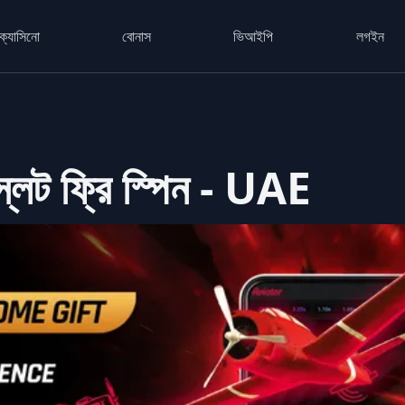
ক্যাসিনো
বোনাস
ভিআইপি
লগইন
্লট ফ্রি স্পিন - UAE