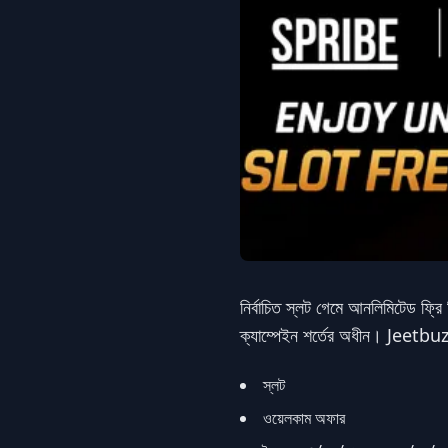
নির্বাচিত স্লট গেমে আনলিমিটেড ফ্রি 
ক্যাম্পেইন শর্তের অধীন। Jee
স্লট
ওয়েলকাম অফার