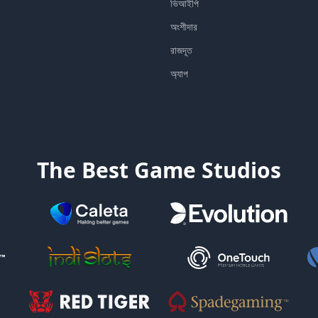
ভিআইপি
অংশীদার
রাজদূত
অ্যাপ
The Best Game Studios