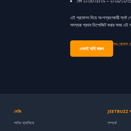
বৈধ ২০২৪/০৫/২৯ – ২০২৬/১২/৩
এই প্রমোশন দিয়ে অংশগ্রহণকারী স্লট গে
সদস্যরা প্রথম ডিপোজিট করার সময় এই অফ
সব বোনাস দ
এখনই দাবি করুন
গেমিং
JEETBUZZ সম্
লাইভ ক্যাসিনো
সম্পর্কে