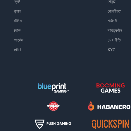
স্লট
পেমেন্ট
ক্র্যাশ
গোপনীয়তা
টেবিল
শর্তাবলী
ফিশিং
দায়িত্বশীল
আর্কেড
১৮+ নীতি
লটারি
KYC