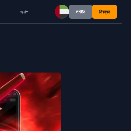
অ্যাপ
লগইন
নিবন্ধন
UAE