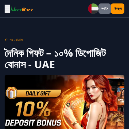
☰
লগইন
নিবন্ধন
UAE
← সব বোনাস
দৈনিক গিফট – ১০% ডিপোজিট
বোনাস - UAE