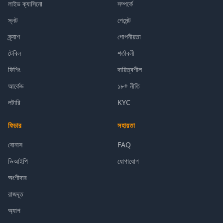
লাইভ ক্যাসিনো
সম্পর্কে
স্লট
পেমেন্ট
ক্র্যাশ
গোপনীয়তা
টেবিল
শর্তাবলী
ফিশিং
দায়িত্বশীল
আর্কেড
১৮+ নীতি
লটারি
KYC
ফিচার
সহায়তা
বোনাস
FAQ
ভিআইপি
যোগাযোগ
অংশীদার
রাজদূত
অ্যাপ