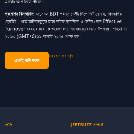
একবার অংশ নিতে পারেন।
প্রমোশন বিস্তারিত:
৳৫,০০০ BDT পর্যন্ত ১০% ডিপোজিট বোনাস, তাৎক্ষণিক
ক্রেডিট। শর্তে তালিকাভুক্ত ছাড়া লাইভ ক্যাসিনো ও টেবিল গেমে Effective
Turnover ব্যবহার করে ৮x ওয়েজারিং। সব সদস্যের জন্য উপলব্ধ। প্রমোশন
২২:০০ (GMT+6) ১৯ আগস্ট ২০২৫ থেকে শুরু।
সব বোনাস দেখুন
এখনই দাবি করুন
গেমিং
JEETBUZZ সম্পর্কে