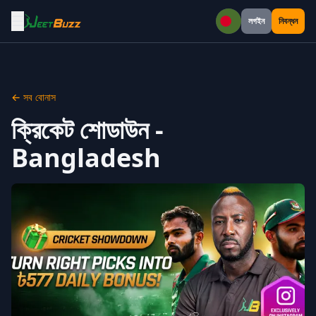
☰
লগইন
নিবন্ধন
বাংলা
← সব বোনাস
ক্রিকেট শোডাউন -
Bangladesh