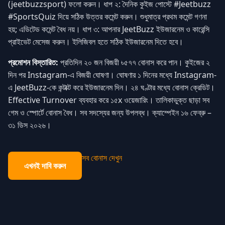
(jeetbuzzsport) ফলো করুন। ধাপ ২: দৈনিক কুইজ পোস্টে #Jeetbuzz
#SportsQuiz দিয়ে সঠিক উত্তর কমেন্ট করুন। শুধুমাত্র প্রথম কমেন্ট গণনা
হয়; এডিটেড কমেন্ট বৈধ নয়। ধাপ ৩: আপনার JeetBuzz ইউজারনেম ও কারেন্সি
প্রাইভেট মেসেজ করুন। ইলিজিবল হতে সঠিক ইউজারনেম দিতে হবে।
প্রমোশন বিস্তারিত:
প্রতিদিন ২০ জন বিজয়ী ৳৫৭৭ বোনাস করে পান। কুইজের ২
দিন পর Instagram-এ বিজয়ী ঘোষণা। ঘোষণার ১ দিনের মধ্যে Instagram-
এ JeetBuzz-কে কন্টাক্ট করে ইউজারনেম দিন। ২৪ ঘণ্টার মধ্যে বোনাস ক্রেডিট।
Effective Turnover ব্যবহার করে ১৫x ওয়েজারিং। তালিকাভুক্ত ছাড়া সব
গেম ও স্পোর্টে বোনাস বৈধ। সব সদস্যের জন্য উপলব্ধ। ক্যাম্পেইন ১৬ ফেব্রু –
৩১ ডিস ২০২৬।
সব বোনাস দেখুন
এখনই দাবি করুন