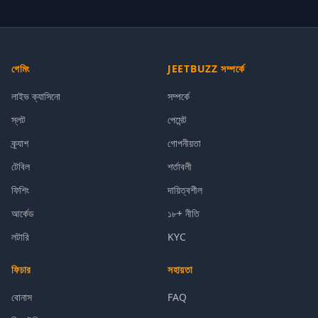
গেমিং
JEETBUZZ সম্পর্কে
লাইভ ক্যাসিনো
সম্পর্কে
স্লট
পেমেন্ট
ক্র্যাশ
গোপনীয়তা
টেবিল
শর্তাবলী
ফিশিং
দায়িত্বশীল
আর্কেড
১৮+ নীতি
লটারি
KYC
ফিচার
সহায়তা
বোনাস
FAQ