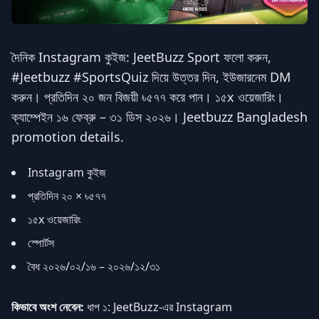
দৈনিক Instagram কুইজ: JeetBuzz Sport ফলো করুন,
#Jeetbuzz #SportsQuiz দিয়ে উত্তর দিন, ইউজারনেম DM
করুন। প্রতিদিন ২০ জন বিজয়ী ৳৫৭৭ করে পান। ১৫x ওয়েজারিং।
ক্যাম্পেইন ১৬ ফেব্রু – ৩১ ডিস ২০২৬। Jeetbuzz Bangladesh
promotion details.
Instagram কুইজ
প্রতিদিন ২০ × ৳৫৭৭
১৫x ওয়েজারিং
স্পোর্টস
বৈধ ২০২৬/০২/১৬ – ২০২৬/১২/৩১
কিভাবে অংশ নেবেন:
ধাপ ১: JeetBuzz-এর Instagram